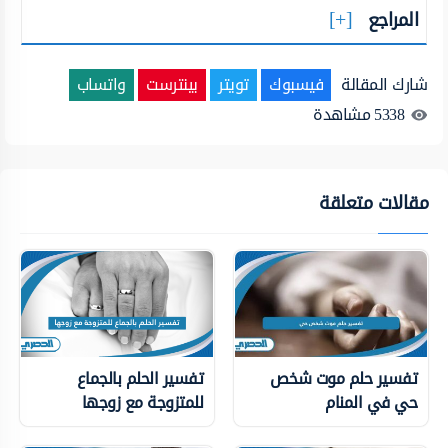
المراجع
شارك المقالة
فيسبوك
تويتر
بينترست
واتساب
5338
مشاهدة
مقالات متعلقة
تفسير حلم موت شخص
تفسير الحلم بالجماع
حي في المنام
للمتزوجة مع زوجها