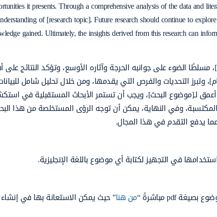
rtunities it presents. Through a comprehensive analysis of the data and litera
nderstanding of [research topic]. Future research should continue to explore 
wledge gained. Ultimately, the insights derived from this research can inform
مسلطًا الضوء على جوانبه الحرجة وآثاره الأوسع، وتؤكد النتائج على أ
م]، وتبرز التحديات والفرص التي يقدمها، ومن خلال تحليل شامل للبيانات
عمق لـ[موضوع البحث]، ويجب أن تستمر الأبحاث المستقبلية في استك
المكتسبة، وفي النهاية، يمكن أن توجه الرؤى المستخلصة من هذا البح
مما يدفع التقدم في هذا المجال.
ستخدامها في التجهيز لكتابة أي موضوع باللغة الإنجليزية.
pdf مباشرةً “
من هنا
” حيث يمكن الاستعانة بها في إنشاء