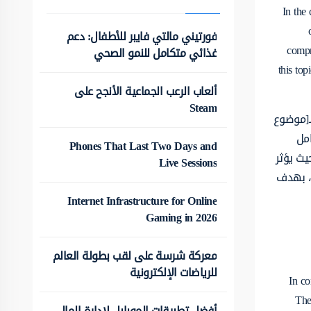
In the 
فورتيني مالتي فايبر للأطفال: دعم
compr
غذائي متكامل للنمو الصحي
this top
ألعاب الرعب الجماعية الأنجح على
Steam
ـ[موضوع
امل
Phones That Last Two Days and
يث يؤثر
Live Sessions
]، بهدف
Internet Infrastructure for Online
Gaming in 2026
معركة شرسة على لقب بطولة العالم
للرياضات الإلكترونية
In co
The
أفضل تطبيقات الموبايل لإدارة المال