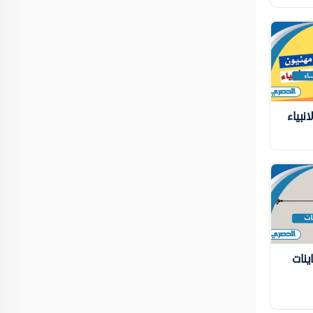
نبياء
ينات