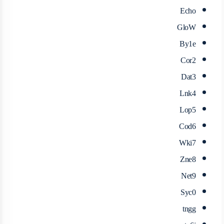
Echo
GloW
By1e
Cor2
Dat3
Lnk4
Lop5
Cod6
Wki7
Zne8
Net9
Syc0
tngg