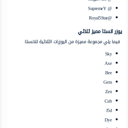
@ SupremeY
@Royal5Star
يوزر انستا مميز ثلاثي
فيما يلي مجموعة مميزة من اليوزرات الثلاثية للانستا:
Sky
Axe
Bee
Gem
Zen
Cub
J5d
Dye