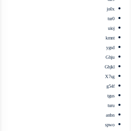
jo0x
tur0
uioj
kmnt
ygsd
Ghju
Ghjkl
X7sg
g54f
tgus
turu
anbn
spwo