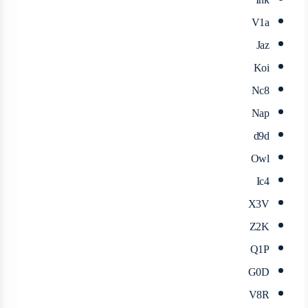
V1a
Jaz
Koi
Nc8
Nap
d9d
Owl
Ic4
X3V
Z2K
Q1P
G0D
V8R