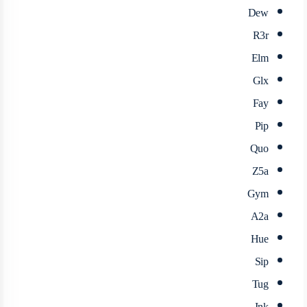
Dew
R3r
Elm
Glx
Fay
Pip
Quo
Z5a
Gym
A2a
Hue
Sip
Tug
Ink