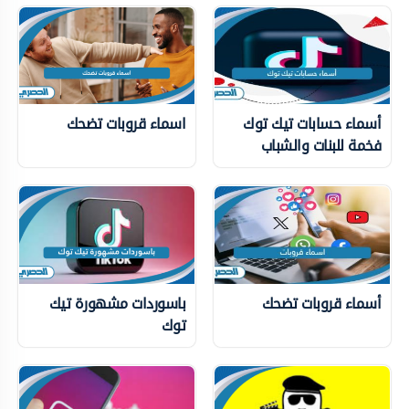
أسماء حسابات تيك توك
اسماء قروبات تضحك
فخمة للبنات والشباب
أسماء قروبات تضحك
باسوردات مشهورة تيك
توك