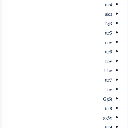
tur4
alos
Tgj3
tur5
ribv
tur6
fibv
hibv
tur7
jibv
Gg6t
tur8
gg6x
tur9