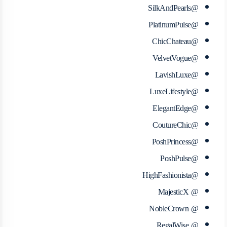
@SilkAndPearls
@PlatinumPulse
@ChicChateau
@VelvetVogue
@LavishLuxe
@LuxeLifestyle
@ElegantEdge
@CoutureChic
@PoshPrincess
@PoshPulse
@HighFashionista
@ MajesticX
@ NobleCrown
@ RegalWise