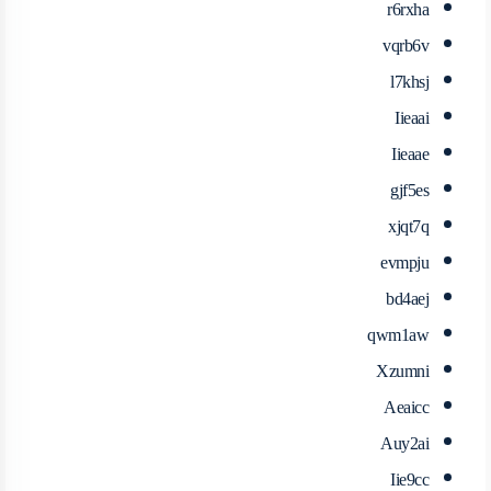
r6rxha
vqrb6v
l7khsj
Iieaai
Iieaae
gjf5es
xjqt7q
evmpju
bd4aej
qwm1aw
Xzumni
Aeaicc
Auy2ai
Iie9cc