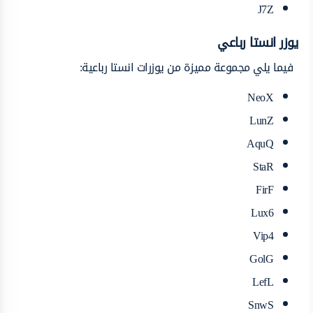
J7Z
يوزر انستا رباعي
فيما يلي مجموعة مميزة من يوزرات انستا رباعية:
NeoX
LunZ
AquQ
StaR
FirF
Lux6
Vip4
GolG
LefL
SnwS