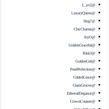
@L_uv2
@LuxuryQueen
@Hug7
@ChicCharms
@JoyO
@GoldenGraceful
@Bink3
@GoldenGirl
@PearlPerfection
@GildedGrace
@GlamGroove
@EtherealElegance
@CrownCouture