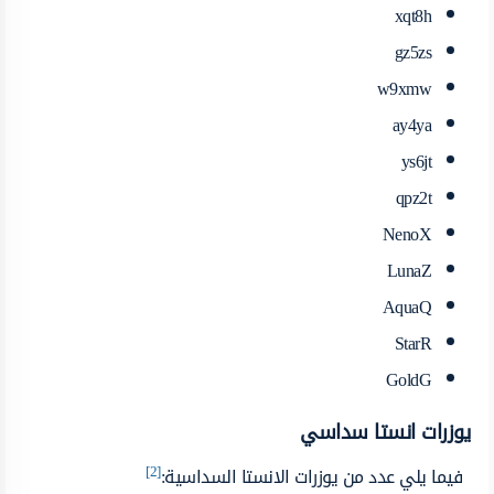
xqt8h
gz5zs
w9xmw
ay4ya
ys6jt
qpz2t
NenoX
LunaZ
AquaQ
StarR
GoldG
يوزرات انستا سداسي
[2]
فيما يلي عدد من يوزرات الانستا السداسية: