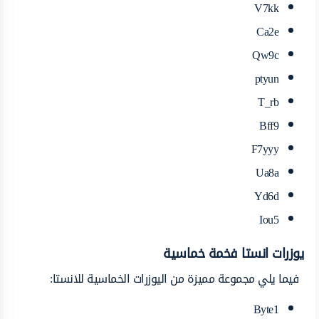
V7kk
Ca2e
Qw9c
ptyun
T_rb
Bff9
F7yyy
Ua8a
Yd6d
Iou5
يوزرات انستا فخمة خماسية
فيما يلي مجموعة مميزة من اليوزرات الخماسية للانستا:
Byte1