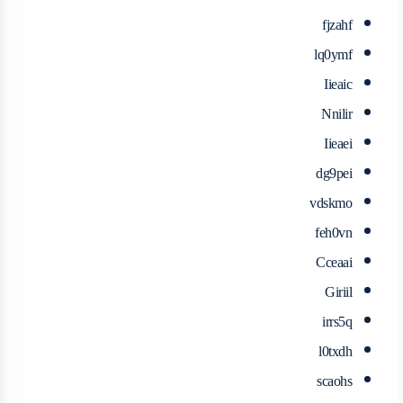
fjzahf
lq0ymf
Iieaic
Nnilir
Iieaei
dg9pei
vdskmo
feh0vn
Cceaai
Giriil
irrs5q
l0txdh
scaohs