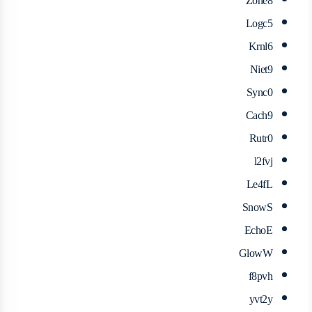
Zone8
Logc5
Krnl6
Niet9
Sync0
Cach9
Rutr0
l2fvj
Le4fL
SnowS
EchoE
GlowW
f8pvh
yvt2y