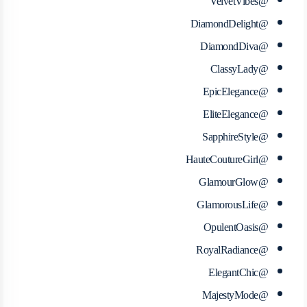
@VelvetVibes
@DiamondDelight
@DiamondDiva
@ClassyLady
@EpicElegance
@EliteElegance
@SapphireStyle
@HauteCoutureGirl
@GlamourGlow
@GlamorousLife
@OpulentOasis
@RoyalRadiance
@ElegantChic
@MajestyMode