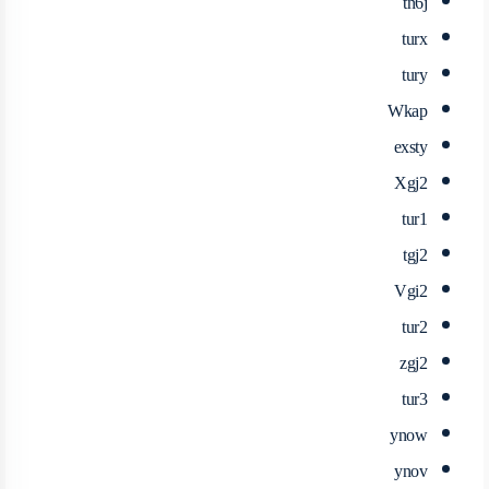
tn6j
turx
tury
Wkap
exsty
Xgj2
tur1
tgj2
Vgi2
tur2
zgj2
tur3
ynow
ynov