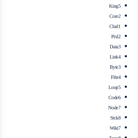
King5
Core2
Clud1
Pixl2
Data3
Link4
Byte3
Fibr4
Loop5
Code6
Node7
Stck8
Wiki7