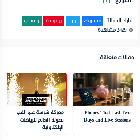
المراجع
شارك المقالة
فيسبوك
تويتر
بينترست
واتساب
2429
مشاهدة
مقالات متعلقة
Phones That Last Two
معركة شرسة على لقب
Days and Live Sessions
بطولة العالم للرياضات
الإلكترونية