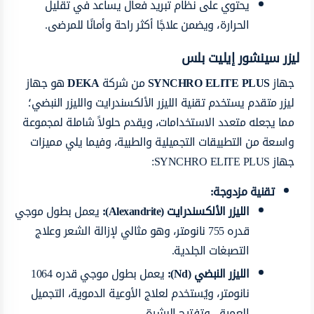
يحتوي على نظام تبريد فعال يساعد في تقليل
الحرارة، ويضمن علاجًا أكثر راحة وأمانًا للمرضى.
ليزر سينشور إيليت بلس
جهاز
SYNCHRO ELITE PLUS
من شركة
DEKA
هو جهاز
ليزر متقدم يستخدم تقنية الليزر الألكسندرايت والليزر النبضي؛
مما يجعله متعدد الاستخدامات، ويقدم حلولاً شاملة لمجموعة
واسعة من التطبيقات التجميلية والطبية، وفيما يلي مميزات
جهاز SYNCHRO ELITE PLUS:
تقنية مزدوجة:
الليزر الألكسندرايت (Alexandrite):
يعمل بطول موجي
قدره 755 نانومتر، وهو مثالي لإزالة الشعر وعلاج
التصبغات الجلدية.
الليزر النبضي (Nd
):
يعمل بطول موجي قدره 1064
نانومتر، ويُستخدم لعلاج الأوعية الدموية، التجميل
العميق، وتفتيح البشرة.