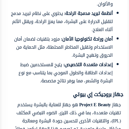
والألوان.
أنظمة تبريد مدمجة
الراحة:
يحتوي على نظام تبريد مدمج
لتقليل الحرارة على البشرة، مما يعزز الراحة، ويقلل الألم
أثناء العلاج.
أمان وراحة
تكنولوجيا الأمان:
مزود بتقنيات لضمان أمان
الاستخدام وتقليل المخاطر المحتملة، مثل الحماية من
الحروق وتهيج البشرة.
إعدادات متعددة
التخصيص:
يتيح للمستخدمين ضبط
إعدادات الطاقة والطول الموجي بما يتناسب مع نوع
البشرة والشعر، مما يوفر نتائج مخصصة.
جهاز بروجيكت إي بيوتي
جهاز
Project E Beauty
هو جهاز للعناية بالبشرة يستخدم
تقنيات متعددة، بما في ذلك الليزر، الضوء النبضي المكثف
(IPL)، والتقنيات الأخرى لتحسين جودة البشرة ومعالجة
مشاكل جلدية متعددة. تم تصميم هذا الجهاز ليكون فعالاً