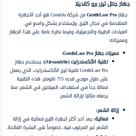
جهاز جنتل ليزر برو كانديلا
جهاز
GentleLase Pro
من شركة
Candela
هو أحد الأجهزة
المتقدمة في مجال الليزر، ويُستخدم بشكل واسع في
العيادات الطبية والتجميلية، وفيما نظرة عامة على هذا الجهاز
ومميزاته:
مميزات جهاز GentleLase Pro:
تقنية الألكسندرايت (Alexandrite):
يستخدم جهاز
GentleLase Pro تقنية ليزر الألكسندرايت، الذي يعمل
على طول موجي قدره 755 نانومتر. هذه التقنية
فعالة جداً في استهداف الميلانين في الشعر، مما
يجعله مثاليًا لإزالة الشعر.
إزالة الشعر:
فعالية:
يعد أحد أكثر أجهزة الليزر فعالية في إزالة
الشعر غير المرغوب فيه، خصوصاً على البشرة الفاتحة.