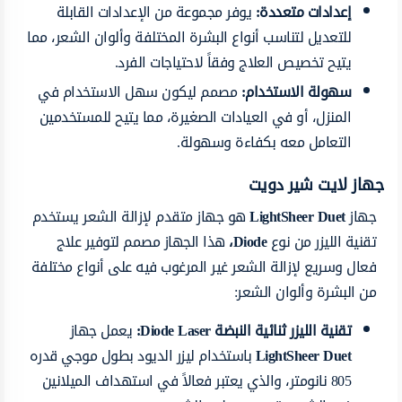
إعدادات متعددة:
يوفر مجموعة من الإعدادات القابلة
للتعديل لتناسب أنواع البشرة المختلفة وألوان الشعر، مما
يتيح تخصيص العلاج وفقاً لاحتياجات الفرد.
سهولة الاستخدام:
مصمم ليكون سهل الاستخدام في
المنزل، أو في العيادات الصغيرة، مما يتيح للمستخدمين
التعامل معه بكفاءة وسهولة.
جهاز لايت شير دويت
جهاز
LightSheer Duet
هو جهاز متقدم لإزالة الشعر يستخدم
تقنية الليزر من نوع
Diode،
هذا الجهاز مصمم لتوفير علاج
فعال وسريع لإزالة الشعر غير المرغوب فيه على أنواع مختلفة
من البشرة وألوان الشعر:
تقنية الليزر ثنائية النبضة
Diode Laser:
يعمل جهاز
LightSheer Duet
باستخدام ليزر الديود بطول موجي قدره
805 نانومتر، والذي يعتبر فعالاً في استهداف الميلانين