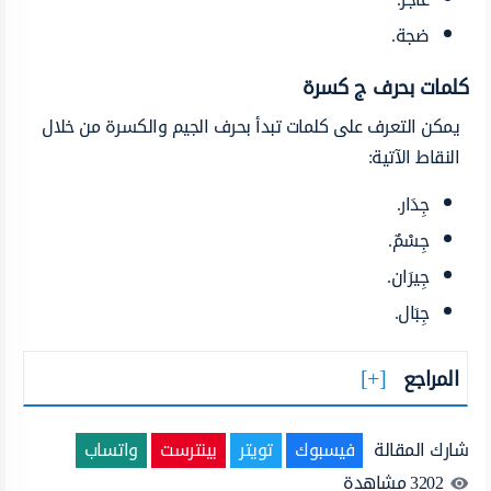
ضجة.
كلمات بحرف ج
كسرة
يمكن التعرف على كلمات تبدأ بحرف الجيم والكسرة من خلال
النقاط الآتية:
جِدَار.
جِسْمٌ.
جِيرَان.
جِبَال.
المراجع
شارك المقالة
فيسبوك
تويتر
بينترست
واتساب
3202
مشاهدة