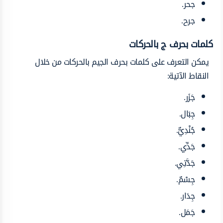
جحر.
جرح.
كلمات بحرف ج
بالحركات
يمكن التعرف على كلمات بحرف الجيم بالحركات من خلال
النقاط الآتية:
جَزَر.
جِبَال.
جُنْدِيٌّ.
جَدِّي.
جَدَّتِي.
جِسْمٌ.
جِدَار.
جَمَل.