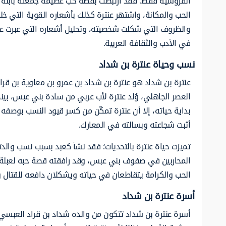
الفروسية فقط؛ فقد ارتبطت بقصة حب عظيمة جمعته بابنة 
الحب والمكانة، واشتهر عنترة كذلك بأشعاره القوية التي 
والظروف التي شكلت شخصيته، وتحليل أشعاره التي عبرت عن ق
في الأدب والثقافة العربية.
نسب وحياة عنترة بن شداد
عنترة بن شداد هو عنترة بن شداد بن عمرو بن معاوية بن قر
العصر الجاهلي، وُلد عنترة لأب عربي من سادة بني عبس، بينم
بداية حياته، إلا أن عنترة تمكّن من كسر قيود النسب بوصفه 
أثبت شجاعته وبسالته في المعارك.
تميزت حياة عنترة بالتحديات؛ فقد نشأ كعبد بسبب نسب والدت
المحاربين في صفوف بني عبس، وقد رافقته قصة حبه لعبلة ا
الحب والكرامة يتقاطعان في حياته ويشكلان دافعه للقتال و
أسرة عنترة بن شداد
أسرة عنترة بن شداد تتكون من والده شداد بن قراد العبسي،