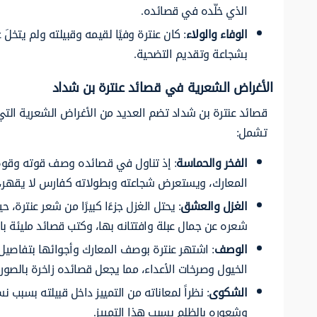
الذي خلّده في قصائده.
الوفاء والولاء
: كان عنترة وفيًا لقيمه وقبيلته ولم يتخل
بشجاعة وتقديم التضحية.
الأغراض الشعرية في قصائد عنترة بن شداد
قصائد عنترة بن شداد تضم العديد من الأغراض الشعرية الت
تشمل:
الفخر والحماسة
: إذ تناول في قصائده وصف قوته وقوة 
المعارك، ويستعرض شجاعته وبطولاته كفارس لا يقهر، و
الغزل والعشق
: يحتل الغزل جزءًا كبيرًا من شعر عنترة، 
شعره عن جمال عبلة وافتتانه بها، وكتب قصائد مليئة با
الوصف
: اشتهر عنترة بوصف المعارك وأجوائها بتفاصيل
الخيول وصرخات الأعداء، مما يجعل قصائده زاخرة بالصور 
الشكوى
: نظراً لمعاناته من التمييز داخل قبيلته بسبب ن
وشعوره بالظلم بسبب هذا التمييز.