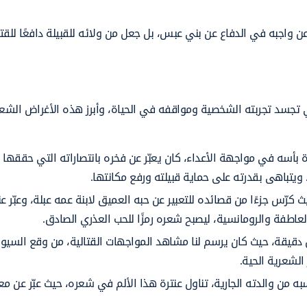
َ عن واجبه في الدفاع عن بني عبس، بل جعل من ولائه للقبيلة دافعًا للقت
ي تجسد تجربته الشخصية ومواقفه في الحياة، وأبرز هذه الأغراض الشع
بأسه في مواجهة الأعداء، كان يعبّر عن فخره بانتصاراته التي حققها
يتباهى بقدرته على حماية قبيلته ورفع مكانتها.
حيث كرّس جزءًا من قصائده للتعبير عن حبه العميق لابنة عمه عبلة، وعبّر ع
لعاطفة والرومانسية، ليصبح شعره رمزًا للحب العذري الصادق.
 دقيقة، حيث كان يرسم لنا مشاهد المواجهات القتالية، من وقع السي
الشعرية الحية.
سبه من والدته الجارية، تناول عنترة هذا الألم في شعره، حيث عبّر عن معا