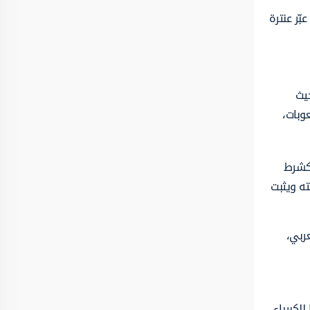
ّر عنترة
يث
وبات،
 كشرط
ته ويثبت
عربي،
لكبرياء