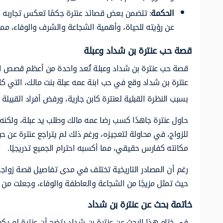
الحكمة
: تتضمن بعض قصائد عنترة حِكمًا تعكس تجاربه ال
عن رؤيته للحياة، وأهمية الشجاعة والشرف والوفاء، مما
قصة حب عنترة بن شداد وعبلة
قصة حب عنترة بن شداد وعبلة تُعد واحدة من أعظم قصص الح
عنترة بن شداد وقع في حب ابنة عمه عبلة بنت مالك، التي كا
بسبب النظرة القبلية لعنترة كابن جارية، ورفض أفراد القبي
حاول عنترة جاهدًا كسب رضا عمه مالك وطلب يد عبلة، ولكنه 
للزواج، في محاولة لتعجيزه، ورغم ذلك لم يتراجع عنترة عن 
مكانته كفارس حقيقي، مما أكسبه احترام الجميع تدريجيًا.
رغم أن المصادر التاريخية تختلف في مدى تفاصيل قصة زواجهما
حيث تمثل مزيجًا من الشجاعة والعاطفة والوفاء، وجعلت من ع
خاتمة بحث عن عنترة بن شداد
في ختام هذا البحث عن عنترة بن شداد يتضح أن عنترة لم يكن م