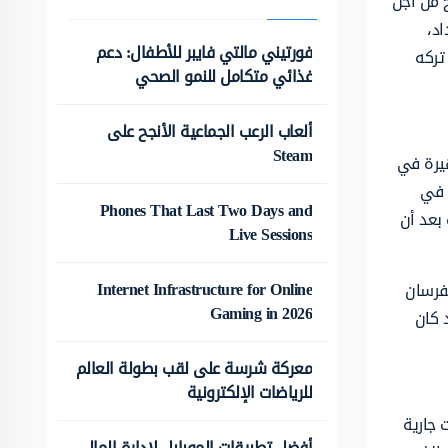
 من أجل
د،
فورتيني مالتي فايبر للأطفال: دعم
تركه
غذائي متكامل للنمو الصحي
ألعاب الرعب الجماعية الأنجح على
Steam
هيرة في
ه في
Phones That Last Two Days and
 بعد أن
Live Sessions
Internet Infrastructure for Online
لفرسان
Gaming in 2026
 كان
معركة شرسة على لقب بطولة العالم
للرياضات الإلكترونية
 جارية
أفضل تطبيقات الموبايل لإدارة المال