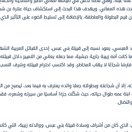
عمه عبلة، وهي قصة تحمل في طياتها معاني الصبر والتضحية والكفاح
خلدت هذه المعاني، ويهدف هذا البحث إلى استكشاف حياة عنترة بن شدا
يم البطولة والعاطفة، بالإضافة إلى تسليط الضوء على التأثير الذي 
اد العبسي، يعود نسبه إلى قبيلة بني عبس، إحدى القبائل العربية الش
ا كانت أمه زبيبة جارية حبشية، مما جعله يعاني من التمييز داخل قبيلت
فارسًا شجاعًا لا يهاب المخاطر، وقد اكتسب احترام قبيلته وشرف النسب
ه، إلا أن شجاعته وبطولته جعلا والده يعترف به فيما بعد، ليصبح من ا
بنة عمه طوال حياته، حيث شكّلت جزءًا أساسيًا من سيرته وشعره، فقد
النضال.
 الذي كان من أشراف وسادة قبيلة بني عبس، ووالدته زبيبة، التي كانت