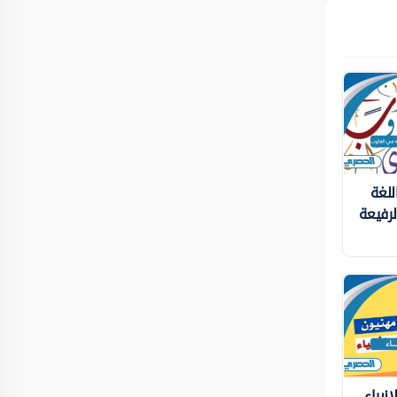
للغة
لرفيعة
نبياء