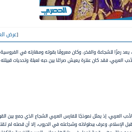
[
عرض الع
 يعد رمزًا للشجاعة والفخر، وكان معروفًا بقوته ومهارته في الفروسية،
ب العربي، فقد كان عنترة يعيش صراعًا بين حبه لعبلة وتحديات قبيلته 
أدب العربي، إذ يمثل نموذجًا للفارس العربي الشجاع الذي جمع بين الق
 قبل الإسلام، وعرف ببطولاته وشجاعته في الحروب، إلا أن قصته لم تقت