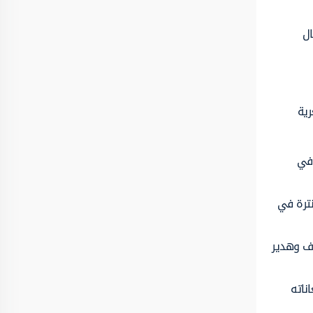
ال
رية
 في
نترة في
وف وهدير
ناته