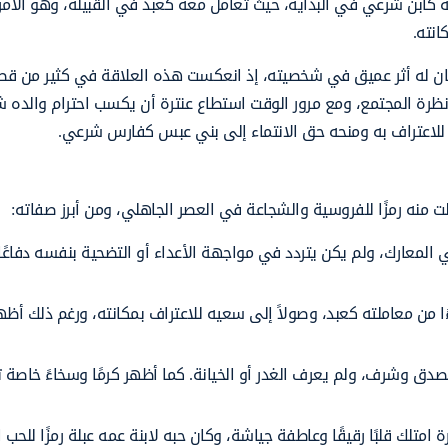
ف به كابن شرعي في البداية، حيث تعامل معه كعبد في القبيلة، وهو الأمر
انته.
ة كان له أثر عميق في شخصيته، إذ انعكست هذه العلاقة في كثير من قص
نظرة المجتمع، ومع مرور الوقت استطاع عنترة أن يكسب احترام والده ش
 للاعتراف به ومنحه حق الانتماء إلى بني عبس كفارس شرعي.
 منه رمزًا للفروسية والشجاعة في العصر الجاهلي، ومن أبرز صفاته:
في المعارك، ولم يكن يتردد في مواجهة الأعداء أو التضحية بنفسه دفاعًا
ا من معاملته كعبد، وصولاً إلى سعيه للاعتراف بمكانته، ورغم ذلك أظهر
ل بصدق وشرف، ولم يعرف الغدر أو الخيانة. كما أظهر كرمًا وسخاءً خاصة 
ترة امتلك قلبًا رقيقًا وعاطفة جياشة، وكان حبه لابنة عمه عبلة رمزًا للحب 