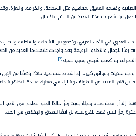
حياتية وفهمه العميق لمفاهيم مثل الشجاعة، والكرامة، والعزة، وقد عب
 جعل من شعره مصدرًا للعديد من الحكم والأمثال.
ب العذري في الأدب العربي، وتجمع بين الشجاعة والعاطفة والصبر، ح
نت رمزًا للجمال والأخلاق الرفيعة وقد واجهت علاقتهما العديد من الصع
[2]
لة الاعتراف به كعضو شرعي بسبب نسبه.
واجه تحديات وعوائق كبيرة، إذ اشترط عمه عليه مهرًا باهظًا من الإبل
حبه، بل قام بالعديد من البطولات وشارك في معارك عديدة، ليظهر شجاع
، إلا أن قصة عنترة وعبلة بقيت رمزًا خالدًا للحب الصادق في الأدب ال
نترة رمزًا ليس فقط للفروسية، بل أيضًا للصدق والإخلاص في الحب.
جرد فارس شجاع في ميادين القتال، بل كان أيضًا شاعرًا موهوبًا ورمزًا ل