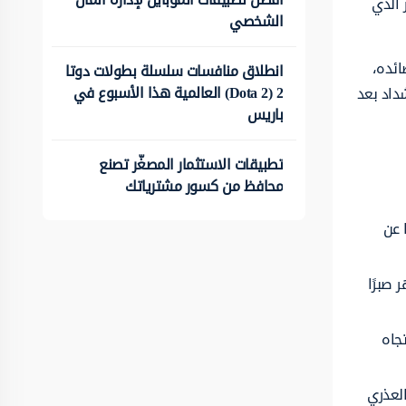
 الذي
الشخصي
ائده،
انطلاق منافسات سلسلة بطولات دوتا
2 (Dota 2) العالمية هذا الأسبوع في
داد بعد
باريس
تطبيقات الاستثمار المصغّر تصنع
محافظ من كسور مشترياتك
 عن
 صبرًا
تجاه
العذري