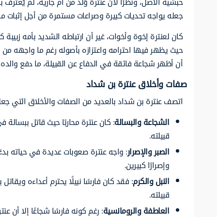
حبشية الأصل، ونظرًا لأن عنترة وُلد من أم جارية، لم يُعتر
جعله يواجه تحديات كبيرة وصراعات مستمرة من أجل إثبات مك
كان لعنترة إخوة وأخوات، غير أن ارتباطه الشديد بأمه زبيب
حيث يظهر فيها احترامه واعتزازه بأصوله رغم ما واجهه من 
أن أظهر شجاعة فائقة في الدفاع عن القبيلة، ما دفع والده
صفات وأخلاق عنترة بن شداد
اتصف عنترة بن شداد بالعديد من الصفات والأخلاق التي جعلت
الشجاعة والبسالة
: كان عنترة محاربًا حيث قاتل ببسالة 
قبيلته.
الصبر والإصرار
: واجه عنترة صعوبات عديدة في حياته بدءً
وإصرارًا كبيرين.
النبل والكرم
: فقد كان فارسًا نبيلًا يحترم أعداءه ويقات
قبيلته.
العاطفة والرومانسية
: رغم كونه فارسًا شجاعًا إلا أن عن