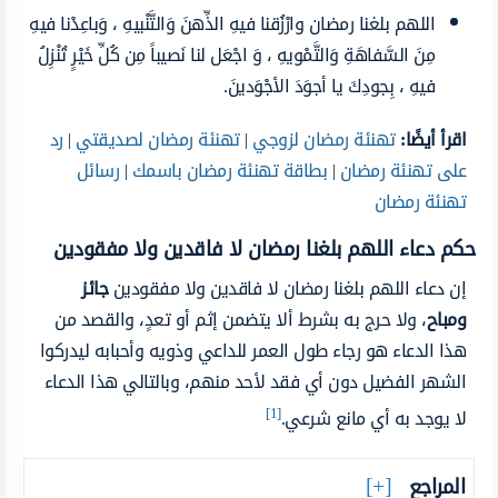
اللهم بلغنا رمضان وارْزُقنا فيهِ الذِّهنَ وَالتَّنْبيهِ ، وَباعِدْنا فيهِ
مِنَ السَّفاهَةِ وَالتَّمْويهِ ، وَ اجْعَل لنا نَصيباً مِن كُلِّ خَيْرٍ تُنْزِلُ
فيهِ ، بِجودِكَ يا أجوَدَ الأجْوَدينَ.
اقرأ أيضًا:
تهنئة رمضان لزوجي
|
تهنئة رمضان لصديقتي
|
رد
على تهنئة رمضان
|
بطاقة تهنئة رمضان باسمك
|
رسائل
تهنئة رمضان
حكم دعاء اللهم بلغنا رمضان لا فاقدين ولا مفقودين
إن دعاء اللهم بلغنا رمضان لا فاقدين ولا مفقودين
جائز
ومباح
، ولا حرج به بشرط ألا يتضمن إثم أو تعدٍ، والقصد من
هذا الدعاء هو رجاء طول العمر للداعي وذويه وأحبابه ليدركوا
الشهر الفضيل دون أي فقد لأحد منهم، وبالتالي هذا الدعاء
[1]
لا يوجد به أي مانع شرعي.
المراجع