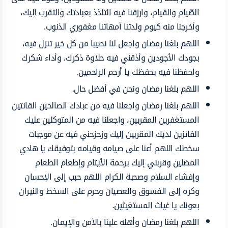
الصّيام والقيام، وارزقنا فيه التلذذ بعبادتك والتقرب إليك،
وأخرجنا منه كيوم ولدتنا أمهاتنا مغفوري الذنوب.
اللهم بلغنا رمضان واجعل لنا نصيبا من كل خير تنزل فيه،
بجودك الأجودين وأذقني فيه حلاوة ذكرك، وأداء شكرك
واحفظنا فيه بحفظك يا أرحم الراحمين.
اللهم بلغنا رمضان ونحن في أفضل حال.
اللهم بلغنا رمضان واجعلنا فيه من عبادك الصالحين القانتين
المستغفرين المقربين، واجعلنا فيه من المتوكلين عليك
الفائزين لديك المقربين إليك وزحزحني فيه عن موجبات
سخطك اللهم أعنا على صيامه وقيامه بتوفيقك يا هادي
المضلين وقربني إليك برحمة الأيتام وإطعام الطعام
وإفشاء السلام وصحبة الكرام اللهم حبب إلى الإحسان
وكره إلى الفسوق والعصيان وحرم على السخط والنيران
بعونك يا غياث المستغيثين.
اللهم بلغنا رمضان وأهله علينا بالأمن والإيمان.