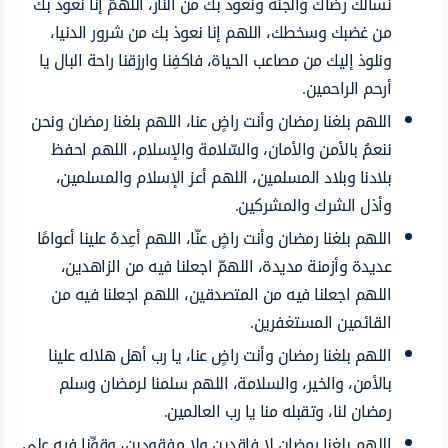
نسألك رضاك والجنة ونعوذ بك من النار، اللهمّ إنا نعوذ بك
من غضبك وسخطك، اللهم إنا نعوذ بك من شرور الدنيا،
ونلوذ إليك من مصاعب الحياة، فاكفِنا وارزقنا راحة البال يا
أرحم الراحمين.
اللهم بلغنا رمضان وأنت راضٍ عنا، اللهم بلغنا رمضان ونحن
ننعمُ بالأمن والأمان، والسّلامة والإسلام، اللهم احفظ
بلادنا وبلاد المسلمين، اللهم أعز الإسلام والمسلمين،
وأذل الشرك والمشركين.
اللهم بلغنا رمضان وأنت راضٍ عنّا، اللهم أعِدهُ علينا أعوامًا
عديدة وأزمنة مديدة، اللهمّ اجعلنا فيه من الزاهدين،
اللهم اجعلنا فيه من المتصدقين، اللهم اجعلنا فيه من
القائمين المستغفرين.
اللهم بلغنا رمضان وأنت راضٍ عنا، يا رب أهل هلاله علينا
بالأمن، والخير، والسلامة، اللهم سلمنا لرمضان وسلم
رمضان لنا، وتقبله منا يا رب العالمين.
اللهم بلغنا رمضان لا فاقدين ولا مفقودين، وقوِّنا فيه على