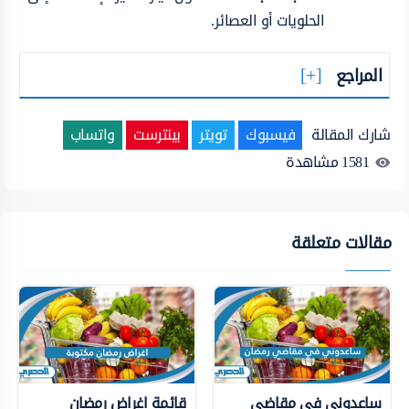
الحلويات أو العصائر.
المراجع
شارك المقالة
فيسبوك
تويتر
بينترست
واتساب
1581
مشاهدة
مقالات متعلقة
ساعدوني في مقاضي
قائمة اغراض رمضان