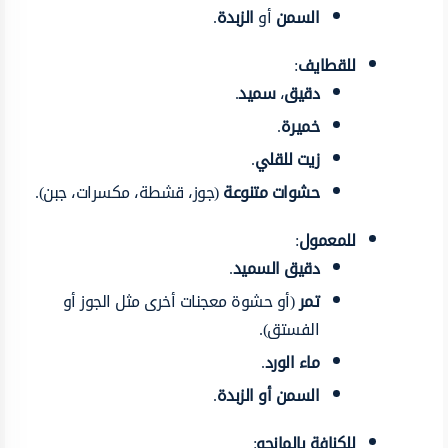
السمن
أو
الزبدة
.
للقطايف
:
دقيق
،
سميد
.
خميرة
.
زيت للقلي
.
حشوات متنوعة
(جوز، قشطة، مكسرات، جبن).
للمعمول
:
دقيق السميد
.
تمر
(أو حشوة معجنات أخرى مثل الجوز أو
الفستق).
ماء الورد
.
السمن أو الزبدة
.
للكنافة بالمانجو
: