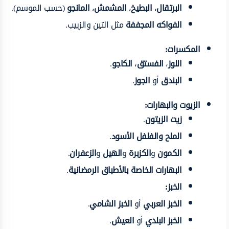
البرتقال
،
البطيخ
،
المشمش
،
المانجو
(حسب الموسم).
الفواكه المجففة
مثل التين والزبيب.
المكسرات:
اللوز
،
الفستق
،
الكاجو
.
البندق
أو
الجوز
.
الزيوت والبهارات:
زيت الزيتون
.
الملح والفلفل الأسود
.
الكمون
و
الكزبرة
و
الهيل
و
الزعفران
.
البهارات الخاصة بالأطباق الرمضانية
.
الخبز:
الخبز العربي
أو
الخبز الشامي
.
الخبز البلدي
أو
العيش
.