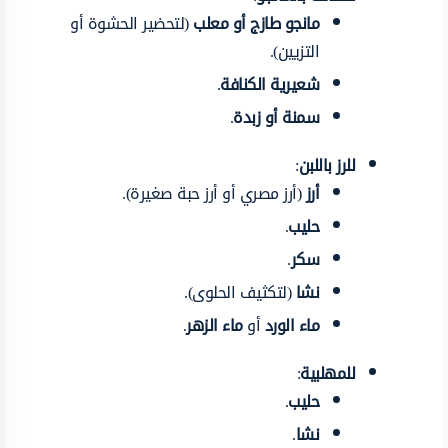
مانجو طازج أو معلب
(لتحضير الحشوة أو
التزيين).
شعيرية الكنافة
.
سمنة أو زبدة
.
للرز باللبن
:
أرز
(أرز مصري أو أرز حبة صغيرة).
حليب
.
سكر
.
نشا
(لتكثيف الحلوى).
ماء الورد
أو
ماء الزهر
.
للمهلبية
:
حليب
.
نشا
.