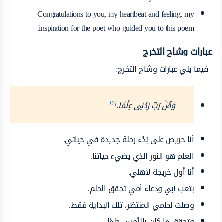
Congratulations to you, my heartbeat and feeling, my
inspiration for the poet who guided you to this poem.
عبارات وشاح التخرج
فيما يلي عبارات وشاح التخرج:
[1]
وَقُلْ رَبِّ زِدْنِي عِلْمًا.
أنا حريص على بَدْء رحلة جديدة في حياتي.
العلم هو النور الذي يضيء حياتنا.
أنا أول خريجة لأهلي.
بتعب أبي ودعاء أمي تحقق الحلم.
وصلت لحلمي المنتظر، تلك البداية فقط.
وتحقق ما كان بالأمس حلمًا.