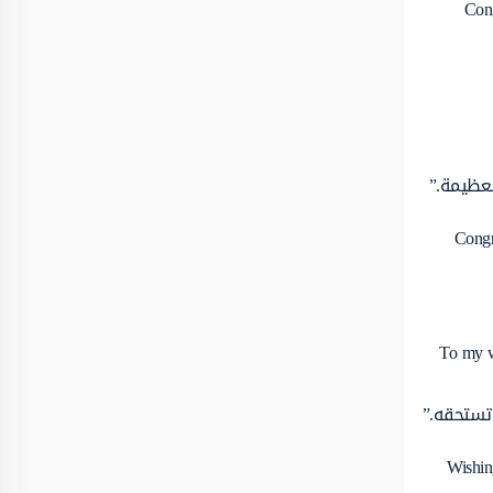
“Con
العظيمة.”
“Congr
“To my w
تستحقه.”
“Wishin