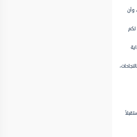
 وأن
 لكم
اية
لنجاحات،
قبلاً