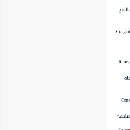
الفرح
“Congra
“To my 
له
“Cong
ياتك.”