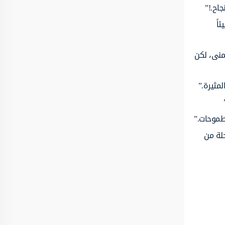
اح.!”
اً
منى، لكن
مثيرة.”
لطموحات.”
لة من