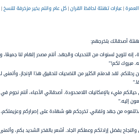
العمرة
|
عبارات تهنئة لحافظ القران
|
كل عام وانتم بخير مزخرفة للنسخ
|
هنئة أصدقائك بتخرجهم:
إنه تتويج لسنوات من التحديات والجهد. أنتم مصدر إلهام لنا جميعًا، و
. مبروك لكم!”
ن رحلتكم. لقد قدمتم الكثير من التضحيات لتحقيق هذا الإنجاز، وأتمنى ل
ا.”
ياتكم مليء بالإمكانيات اللامحدودة. أصدقائي الأحباء، أنتم نجوم في
ون إليه.”
 ما بذلتموه من جهد وتفاني. تخرجكم هو شهادة على إصراركم وعزيمتكم،
 والنجاح بفضل إرادتكم وعملكم الجاد. أشعر بالفخر الشديد بكم، وأتمنى