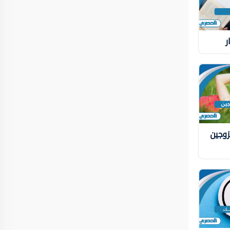
ر
زوجين