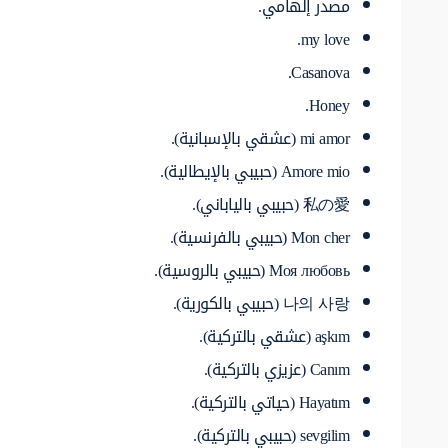
مصدر إلهامي.
my love.
Casanova.
Honey.
mi amor (عشقي بالإسبانية).
Amore mio (حبيبي بالإيطالية).
私の愛 (حبيبي بالياباني).
Mon cher (حبيبي بالفرنسية).
Моя любовь (حبيبي بالروسية).
나의 사랑 (حبيبي بالكورية).
aşkım (عشقي بالتركية).
Canım (عزيزي بالتركية).
Hayatım (حياتي بالتركية).
sevgilim (حبيبي بالتركية).